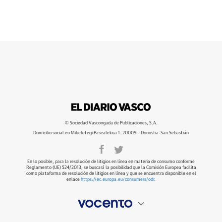
© Sociedad Vascongada de Publicaciones, S.A.
Domicilio social en Mikeletegi Pasealekua 1. 20009 - Donostia-San Sebastián
En lo posible, para la resolución de litigios en línea en materia de consumo conforme
Reglamento (UE) 524/2013, se buscará la posibilidad que la Comisión Europea facilita
como plataforma de resolución de litigios en línea y que se encuentra disponible en el
enlace
https://ec.europa.eu/consumers/odr
.