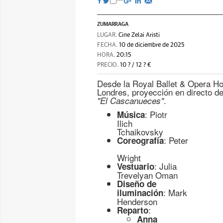
ZUMARRAGA
LUGAR.
Cine Zelai Aristi
FECHA.
10 de diciembre de 2025
HORA.
20:15
PRECIO.
10 ? / 12 ? €
Desde la Royal Ballet & Opera H
Londres, proyección en directo del
.
"El Cascanueces"
: Piotr
Música
Ilich
Tchaikovsky
: Peter
Coreografía
Wright
: Julia
Vestuario
Trevelyan Oman
Diseño de
: Mark
iluminación
Henderson
:
Reparto
Anna