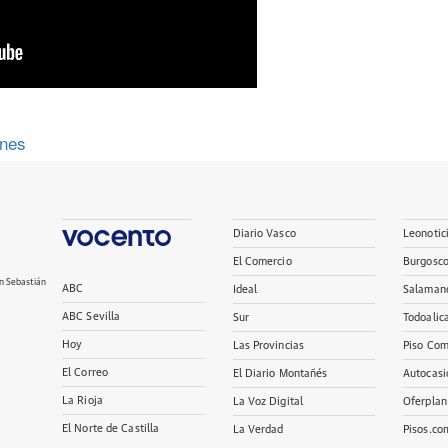
ines
Diario Vasco
Leonotic
El Comercio
Burgosc
n Sebastián
ABC
Ideal
Salaman
ABC Sevilla
Sur
Todoalic
Hoy
Las Provincias
Piso Com
El Correo
El Diario Montañés
Autocasi
La Rioja
La Voz Digital
Oferplan
El Norte de Castilla
La Verdad
Pisos.co