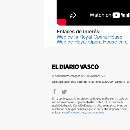
Enlaces de interés:
Web de la Royal Opera House
Web de Royal Opera House en C
© Sociedad Vascongada de Publicaciones, S.A.
Domicilio social en Mikeletegi Pasealekua 1. 20009 - Donostia-Sa
En lo posible, para la resolución de litigios en línea en materia de
consumo conforme Reglamento (UE) 524/2013, se buscará la
posibilidad que la Comisión Europea facilita como plataforma de
resolución de litigios en línea y que se encuentra disponible en el
enlace
https://ec.europa.eu/consumers/odr
.