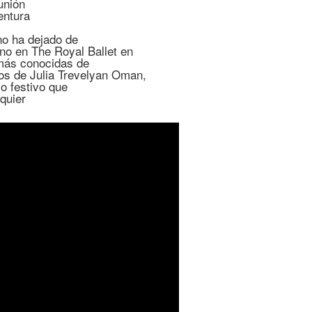
unión
entura
no ha dejado de
eno en The Royal Ballet en
más conocidas de
ños de Julia Trevelyan Oman,
o festivo que
quier