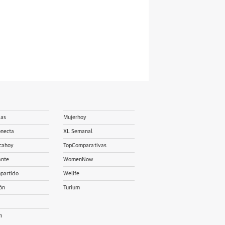
ias
Mujerhoy
onecta
XL Semanal
cahoy
TopComparativas
ante
WomenNow
partido
Welife
ón
Turium
m