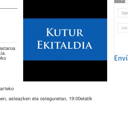
kastaroa
ia.
eko
Enví
karteko
en, asteazken eta ostegunetan, 19:00etatik