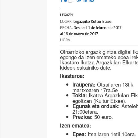
LEGAZPI
LUGAR.
Legazpiko Kultur Etxea
FECHA.
Desde el 1 de febrero de 2017
al 16 de marzo de 2017
HORA.
Oinarrizko argazkigintza digital i
egongo da izen emateko epea irek
Ikastaro Ikatza Argazkilari Elkart
kideek eskainiko dute.
Ikastaroa:
Otsailaren 13tik
Iraupena:
martxoaren 17ra.5e
Ikatza Argazkilari El
Tokia:
egoitzan (Kultur Etxea).
Asteleh
Egunak eta orduak:
21:00etara.
50 euro.
Prezioa:
Izen ematea:
Itsailaren 1etil 10era.
Epea: