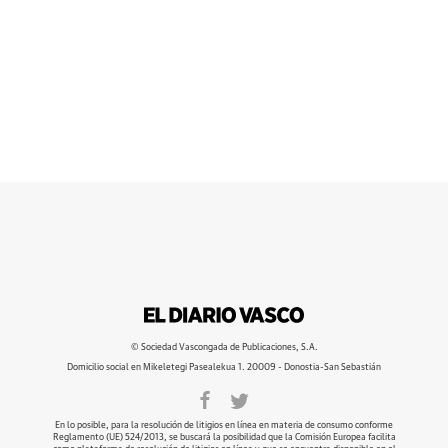
© Sociedad Vascongada de Publicaciones, S.A.
Domicilio social en Mikeletegi Pasealekua 1. 20009 - Donostia-San Sebastián
En lo posible, para la resolución de litigios en línea en materia de consumo conforme
Reglamento (UE) 524/2013, se buscará la posibilidad que la Comisión Europea facilita