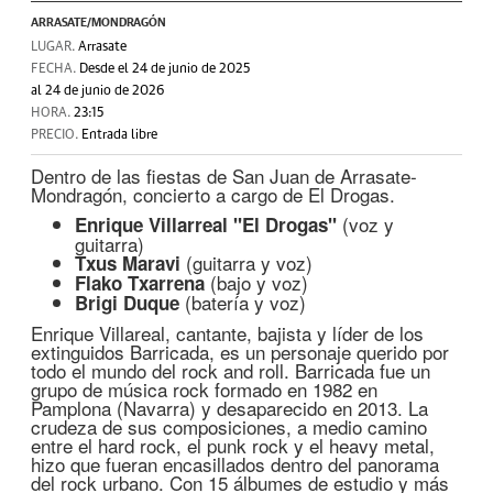
ARRASATE/MONDRAGÓN
LUGAR.
Arrasate
FECHA.
Desde el 24 de junio de 2025
al 24 de junio de 2026
HORA.
23:15
PRECIO.
Entrada libre
Dentro de las fiestas de San Juan de Arrasate-
Mondragón, concierto a cargo de El Drogas.
(voz y
Enrique Villarreal "El Drogas"
guitarra)
(guitarra y voz)
Txus Maravi
(bajo y voz)
Flako Txarrena
(batería y voz)
Brigi Duque
Enrique Villareal, cantante, bajista y líder de los
extinguidos Barricada, es un personaje querido por
todo el mundo del rock and roll. Barricada fue un
grupo de música rock formado en 1982 en
Pamplona (Navarra) y desaparecido en 2013. La
crudeza de sus composiciones, a medio camino
entre el hard rock, el punk rock y el heavy metal,
hizo que fueran encasillados dentro del panorama
del rock urbano. Con 15 álbumes de estudio y más