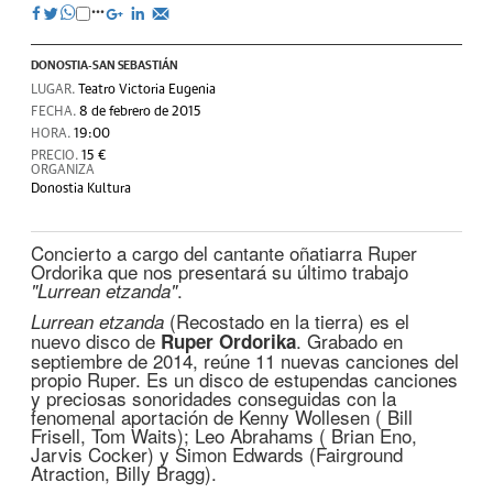
DONOSTIA-SAN SEBASTIÁN
LUGAR.
Teatro Victoria Eugenia
FECHA.
8 de febrero de 2015
HORA.
19:00
PRECIO.
15 €
ORGANIZA
Donostia Kultura
Concierto a cargo del cantante oñatiarra Ruper
Ordorika que nos presentará su último trabajo
.
"Lurrean etzanda"
(Recostado en la tierra) es el
Lurrean etzanda
nuevo disco de
. Grabado en
Ruper Ordorika
septiembre de 2014, reúne 11 nuevas canciones del
propio Ruper. Es un disco de estupendas canciones
y preciosas sonoridades conseguidas con la
fenomenal aportación de Kenny Wollesen ( Bill
Frisell, Tom Waits); Leo Abrahams ( Brian Eno,
Jarvis Cocker) y Simon Edwards (Fairground
Atraction, Billy Bragg).