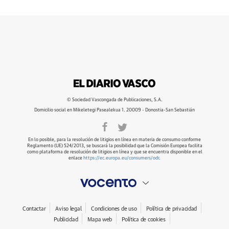
© Sociedad Vascongada de Publicaciones, S.A.
Domicilio social en Mikeletegi Pasealekua 1. 20009 - Donostia-San Sebastián
En lo posible, para la resolución de litigios en línea en materia de consumo conforme
Reglamento (UE) 524/2013, se buscará la posibilidad que la Comisión Europea facilita
como plataforma de resolución de litigios en línea y que se encuentra disponible en el
enlace
https://ec.europa.eu/consumers/odr
.
Contactar
Aviso legal
Condiciones de uso
Política de privacidad
Publicidad
Mapa web
Política de cookies