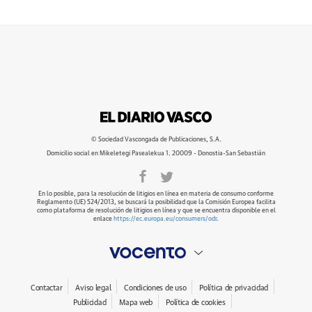
© Sociedad Vascongada de Publicaciones, S.A.
Domicilio social en Mikeletegi Pasealekua 1. 20009 - Donostia-San Sebastián
En lo posible, para la resolución de litigios en línea en materia de consumo conforme
Reglamento (UE) 524/2013, se buscará la posibilidad que la Comisión Europea facilita
como plataforma de resolución de litigios en línea y que se encuentra disponible en el
enlace
https://ec.europa.eu/consumers/odr
.
Contactar
Aviso legal
Condiciones de uso
Política de privacidad
Publicidad
Mapa web
Política de cookies