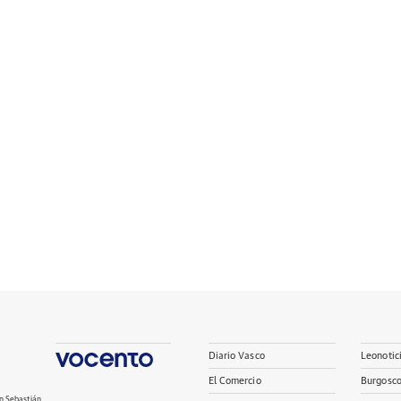
Diario Vasco
Leonotic
El Comercio
Burgosc
n Sebastián