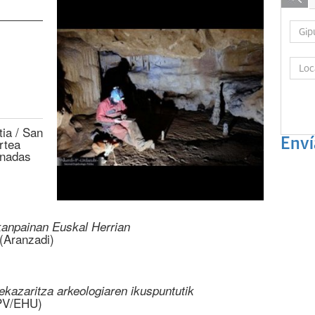
ia / San
rtea
Enví
rnadas
 kanpainan Euskal Herrian
(Aranzadi)
ekazaritza arkeologiaren ikuspuntutik
UPV/EHU)