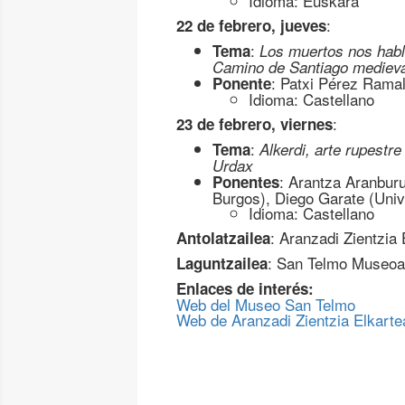
Idioma: Euskara
:
22 de febrero, jueves
:
Tema
Los muertos nos habla
Camino de Santiago medieva
: Patxi Pérez Rama
Ponente
Idioma: Castellano
:
23 de febrero, viernes
:
Tema
Alkerdi, arte rupestr
Urdax
: Arantza Aranbur
Ponentes
Burgos), Diego Garate (Univ
Idioma: Castellano
: Aranzadi Zientzia 
Antolatzailea
: San Telmo Museoa
Laguntzailea
Enlaces de interés:
Web del Museo San Telmo
Web de Aranzadi Zientzia Elkarte