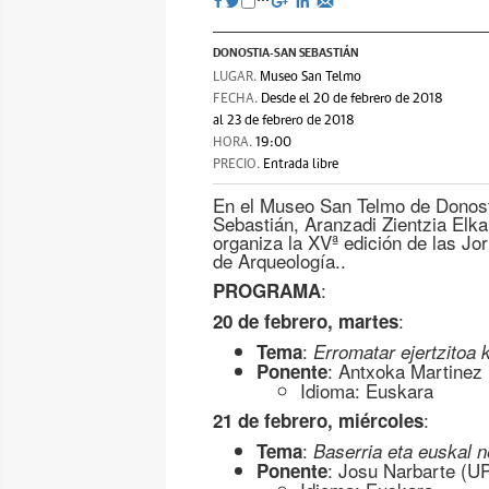
DONOSTIA-SAN SEBASTIÁN
LUGAR.
Museo San Telmo
FECHA.
Desde el 20 de febrero de 2018
al 23 de febrero de 2018
HORA.
19:00
PRECIO.
Entrada libre
En el Museo San Telmo de Donost
Sebastián, Aranzadi Zientzia Elka
organiza la XVª edición de las Jo
de Arqueología..
:
PROGRAMA
:
20 de febrero, martes
:
Tema
Erromatar ejertzitoa
: Antxoka Martinez 
Ponente
Idioma: Euskara
:
21 de febrero, miércoles
:
Tema
Baserria eta euskal n
: Josu Narbarte (
Ponente