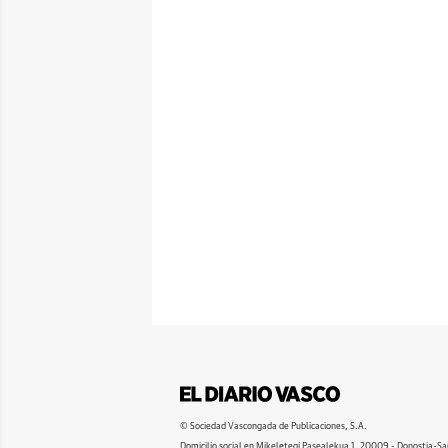
© Sociedad Vascongada de Publicaciones, S.A.
Domicilio social en Mikeletegi Pasealekua 1. 20009 - Donostia-Sa