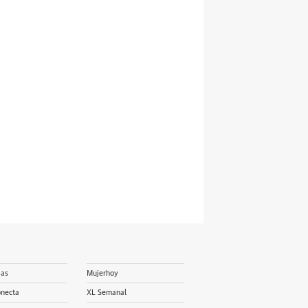
ias
Mujerhoy
onecta
XL Semanal