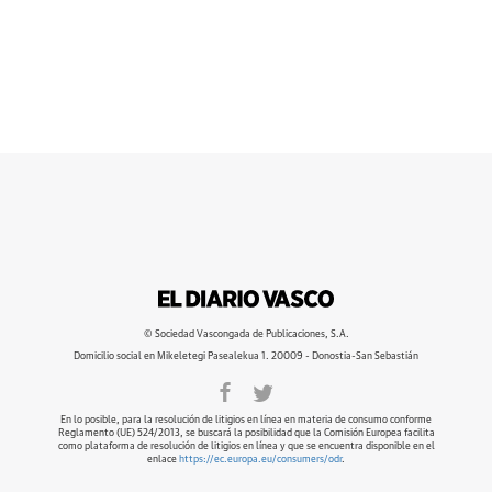
© Sociedad Vascongada de Publicaciones, S.A.
Domicilio social en Mikeletegi Pasealekua 1. 20009 - Donostia-San Sebastián
En lo posible, para la resolución de litigios en línea en materia de consumo conforme
Reglamento (UE) 524/2013, se buscará la posibilidad que la Comisión Europea facilita
como plataforma de resolución de litigios en línea y que se encuentra disponible en el
enlace
https://ec.europa.eu/consumers/odr
.