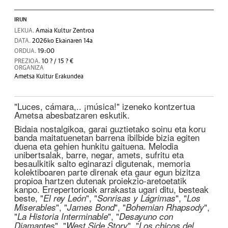
IRUN
LEKUA.
Amaia Kultur Zentroa
DATA.
2026ko Ekainaren 14a
ORDUA.
19:00
PREZIOA.
10 ? / 15 ? €
ORGANIZA
Ametsa Kultur Erakundea
"Luces, cámara,.. ¡música!" izeneko kontzertua
Ametsa abesbatzaren eskutik.
Bidaia nostalgikoa, garai guztietako soinu eta koru
banda maitatuenetan barrena ibilbide bizia egiten
duena eta gehien hunkitu gaituena. Melodia
unibertsalak, barre, negar, amets, sufritu eta
besaulkitik salto eginarazi digutenak, memoria
kolektiboaren parte direnak eta gaur egun bizitza
propioa hartzen dutenak proiekzio-aretoetatik
kanpo. Errepertorioak arrakasta ugari ditu, besteak
beste, "
", "
", "
El rey León
Sonrisas y Lágrimas
Los
", "
", "
",
Miserables
James Bond
Bohemian Rhapsody
"
", "
La Historia Interminable
Desayuno con
", "
", "
Diamantes
West Side Story
Los chicos del