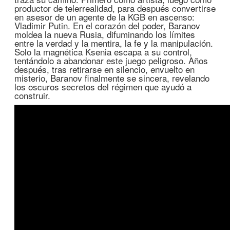
productor de telerrealidad, para después convertirse
en asesor de un agente de la KGB en ascenso:
Vladimir Putin. En el corazón del poder, Baranov
moldea la nueva Rusia, difuminando los límites
entre la verdad y la mentira, la fe y la manipulación.
Solo la magnética Ksenia escapa a su control,
tentándolo a abandonar este juego peligroso. Años
después, tras retirarse en silencio, envuelto en
misterio, Baranov finalmente se sincera, revelando
los oscuros secretos del régimen que ayudó a
construir.