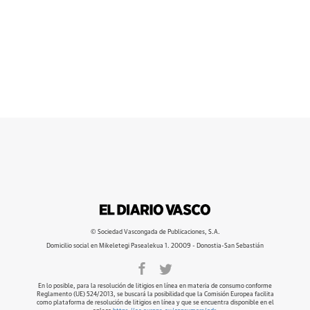
© Sociedad Vascongada de Publicaciones, S.A.
Domicilio social en Mikeletegi Pasealekua 1. 20009 - Donostia-San Sebastián
En lo posible, para la resolución de litigios en línea en materia de consumo conforme
Reglamento (UE) 524/2013, se buscará la posibilidad que la Comisión Europea facilita
como plataforma de resolución de litigios en línea y que se encuentra disponible en el