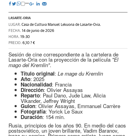
LASARTE-ORIA
LUGAR.
Casa de Cultura Manuel Lekuona de Lasarte-Oria.
FECHA.
14 de junio de 2026
HORA.
19:30
PRECIO.
6,10 ? €
Sesión de cine correspondiente a la cartelera de
Lasarte-Oria con la proyección de la película
"El
.
mago del Kremlin"
:
Título original
Le mage du Kremlin
: 2025
Año
: Francia
Nacionalidad
: Olivier Assayas
Dirección
: Paul Dano, Jude Law, Alicia
Reparto
Vikander, Jeffrey Wright
: Olivier Assayas, Emmanuel Carrère
Guion
: Yorick Le Saux
Fotografía
: 154 min.
Duración
Rusia, principios de los años 90. En medio del caos
postsoviético, un joven brillante, Vadim Baranov,
traza su camino. Primero como artista, luego como