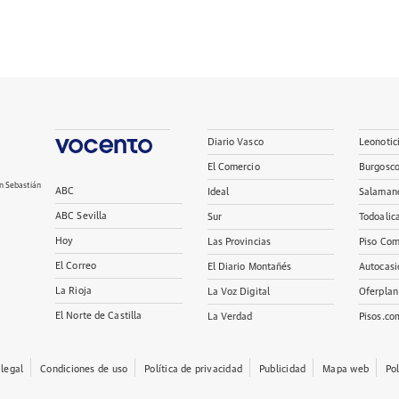
Diario Vasco
Leonotic
El Comercio
Burgosc
n Sebastián
ABC
Ideal
Salaman
ABC Sevilla
Sur
Todoalic
Hoy
Las Provincias
Piso Com
El Correo
El Diario Montañés
Autocasi
La Rioja
La Voz Digital
Oferplan
El Norte de Castilla
La Verdad
Pisos.co
 legal
Condiciones de uso
Política de privacidad
Publicidad
Mapa web
Po