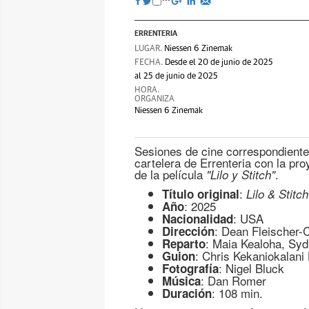
ERRENTERIA
LUGAR.
Niessen 6 Zinemak
FECHA.
Desde el 20 de junio de 2025
al 25 de junio de 2025
HORA.
ORGANIZA
Niessen 6 Zinemak
Sesiones de cine correspondiente
cartelera de Errenteria con la pr
de la película
.
"Lilo y Stitch"
:
Título original
Lilo & Stitch
: 2025
Año
: USA
Nacionalidad
: Dean Fleischer
Dirección
: Maia Kealoha, Syd
Reparto
: Chris Kekaniokalani
Guion
: Nigel Bluck
Fotografía
: Dan Romer
Música
: 108 min.
Duración