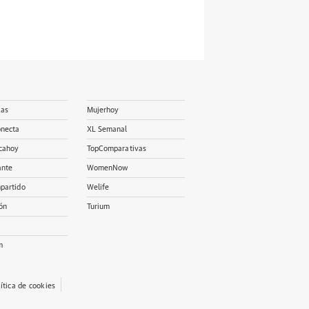
ias
Mujerhoy
onecta
XL Semanal
cahoy
TopComparativas
ante
WomenNow
partido
Welife
ón
Turium
m
lítica de cookies