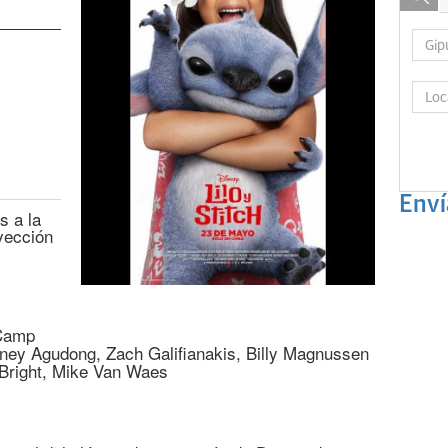
Enví
s a la
oyección
-Camp
ney Agudong, Zach Galifianakis, Billy Magnussen
 Bright, Mike Van Waes