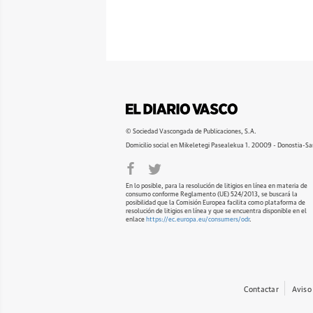
© Sociedad Vascongada de Publicaciones, S.A.
Domicilio social en Mikeletegi Pasealekua 1. 20009 - Donostia-Sa
En lo posible, para la resolución de litigios en línea en materia de
consumo conforme Reglamento (UE) 524/2013, se buscará la
posibilidad que la Comisión Europea facilita como plataforma de
resolución de litigios en línea y que se encuentra disponible en el
enlace
https://ec.europa.eu/consumers/odr
.
Contactar
Aviso