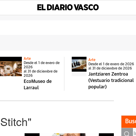
Arte
Arte
Desde el 1 de enero de
Desde el 1 de enero de 2026
2026
al 31 de diciembre de 2026
al 31 de diciembre de
Jantziaren Zentroa
2026
(Vestuario tradicional
EcoMuseo de
popular)
Larraul
 Stitch"
Bus