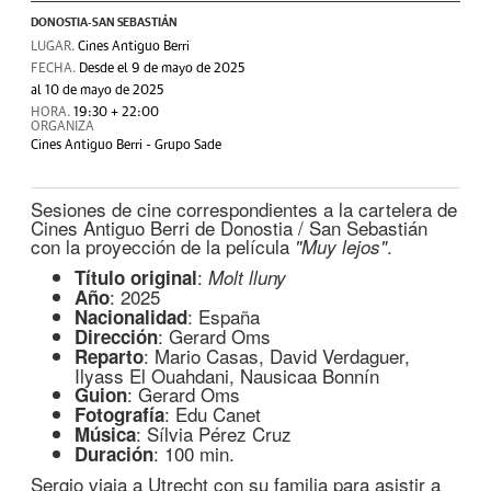
DONOSTIA-SAN SEBASTIÁN
LUGAR.
Cines Antiguo Berri
FECHA.
Desde el 9 de mayo de 2025
al 10 de mayo de 2025
HORA.
19:30 + 22:00
ORGANIZA
Cines Antiguo Berri - Grupo Sade
Sesiones de cine correspondientes a la cartelera de
Cines Antiguo Berri de Donostia / San Sebastián
con la proyección de la película
.
"Muy lejos"
:
Título original
Molt lluny
: 2025
Año
: España
Nacionalidad
: Gerard Oms
Dirección
: Mario Casas, David Verdaguer,
Reparto
Ilyass El Ouahdani, Nausicaa Bonnín
: Gerard Oms
Guion
: Edu Canet
Fotografía
: Sílvia Pérez Cruz
Música
: 100 min.
Duración
Sergio viaja a Utrecht con su familia para asistir a