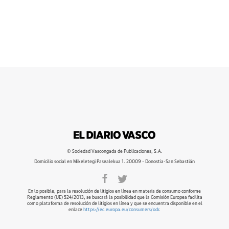
© Sociedad Vascongada de Publicaciones, S.A.
Domicilio social en Mikeletegi Pasealekua 1. 20009 - Donostia-San Sebastián
En lo posible, para la resolución de litigios en línea en materia de consumo conforme
Reglamento (UE) 524/2013, se buscará la posibilidad que la Comisión Europea facilita
como plataforma de resolución de litigios en línea y que se encuentra disponible en el
enlace
https://ec.europa.eu/consumers/odr
.