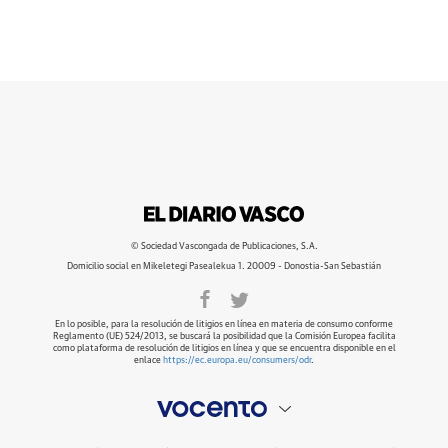
© Sociedad Vascongada de Publicaciones, S.A.
Domicilio social en Mikeletegi Pasealekua 1. 20009 - Donostia-San Sebastián
En lo posible, para la resolución de litigios en línea en materia de consumo conforme
Reglamento (UE) 524/2013, se buscará la posibilidad que la Comisión Europea facilita
como plataforma de resolución de litigios en línea y que se encuentra disponible en el
enlace
https://ec.europa.eu/consumers/odr
.