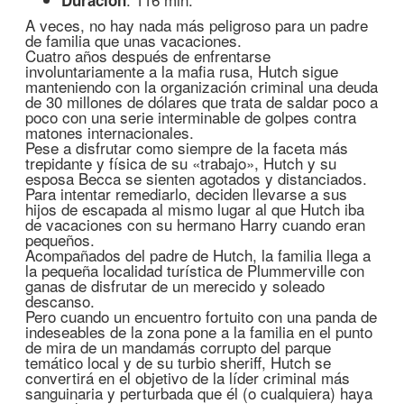
Duración
A veces, no hay nada más peligroso para un padre
de familia que unas vacaciones.
Cuatro años después de enfrentarse
involuntariamente a la mafia rusa, Hutch sigue
manteniendo con la organización criminal una deuda
de 30 millones de dólares que trata de saldar poco a
poco con una serie interminable de golpes contra
matones internacionales.
Pese a disfrutar como siempre de la faceta más
trepidante y física de su «trabajo», Hutch y su
esposa Becca se sienten agotados y distanciados.
Para intentar remediarlo, deciden llevarse a sus
hijos de escapada al mismo lugar al que Hutch iba
de vacaciones con su hermano Harry cuando eran
pequeños.
Acompañados del padre de Hutch, la familia llega a
la pequeña localidad turística de Plummerville con
ganas de disfrutar de un merecido y soleado
descanso.
Pero cuando un encuentro fortuito con una panda de
indeseables de la zona pone a la familia en el punto
de mira de un mandamás corrupto del parque
temático local y de su turbio sheriff, Hutch se
convertirá en el objetivo de la líder criminal más
sanguinaria y perturbada que él (o cualquiera) haya