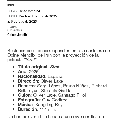
IRUN
LUGAR.
Ocine Mendibil
FECHA.
Desde el 1 de julio de 2025
al 6 de julio de 2025
HORA.
ORGANIZA
Ocine Mendibil
Sesiones de cine correspondientes a la cartelera de
Ocine Mendibil de Irun con la proyección de la
película
.
"Sirat"
:
Título original
Sirat
: 2025
Año
: España
Nacionalidad
: Oliver Laxe
Dirección
: Sergi López, Bruno Núñez, Richard
Reparto
Bellamyun, Stefania Gadda
: Oliver Laxe, Santiago Fillol
Guion
: Guy Godfree
Fotografía
: Kangding Ray
Música
: 114 min.
Duración
Un hombre y su hijo llegan a una rave perdida en