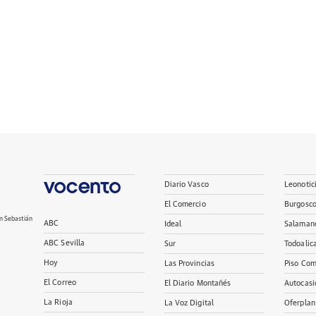
Diario Vasco
Leonotic
El Comercio
Burgosc
n Sebastián
ABC
Ideal
Salaman
ABC Sevilla
Sur
Todoalic
Hoy
Las Provincias
Piso Com
El Correo
El Diario Montañés
Autocasi
La Rioja
La Voz Digital
Oferplan