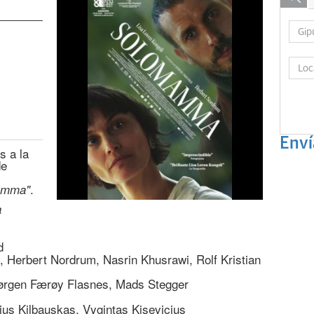
Enví
s a la
de
.
amma"
a
d
i, Herbert Nordrum, Nasrin Khusrawi, Rolf Kristian
Jørgen Færøy Flasnes, Mads Stegger
lius Kilbauskas, Vygintas Kisevicius