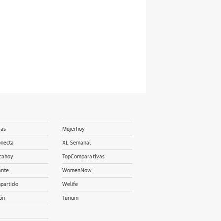
ias
Mujerhoy
onecta
XL Semanal
cahoy
TopComparativas
ante
WomenNow
partido
Welife
ón
Turium