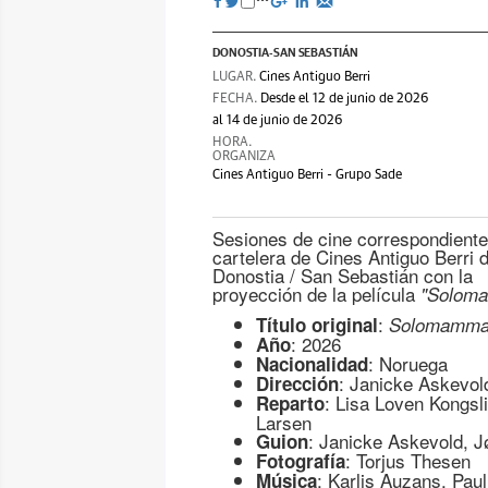
DONOSTIA-SAN SEBASTIÁN
LUGAR.
Cines Antiguo Berri
FECHA.
Desde el 12 de junio de 2026
al 14 de junio de 2026
HORA.
ORGANIZA
Cines Antiguo Berri - Grupo Sade
Sesiones de cine correspondiente
cartelera de Cines Antiguo Berri 
Donostia / San Sebastián con la
proyección de la película
"Solom
:
Título original
Solomamm
: 2026
Año
: Noruega
Nacionalidad
: Janicke Askevol
Dirección
: Lisa Loven Kongsl
Reparto
Larsen
: Janicke Askevold, 
Guion
: Torjus Thesen
Fotografía
: Karlis Auzans, Pau
Música