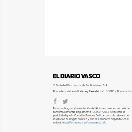
© Sociedad Vascongada de Publicaciones, S.A.
Domicilio social en Mikeletegi Pasealekua 1. 20009 - Donostia-Sa
En lo posible, para la resolución de litigios en línea en materia de
consumo conforme Reglamento (UE) 524/2013, se buscará la
posibilidad que la Comisión Europea facilita como plataforma de
resolución de litigios en línea y que se encuentra disponible en el
enlace
https://ec.europa.eu/consumers/odr
.