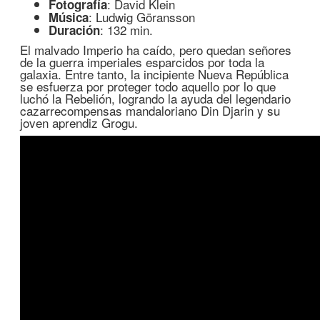
: David Klein
Fotografía
: Ludwig Göransson
Música
: 132 min.
Duración
El malvado Imperio ha caído, pero quedan señores
de la guerra imperiales esparcidos por toda la
galaxia. Entre tanto, la incipiente Nueva República
se esfuerza por proteger todo aquello por lo que
luchó la Rebelión, logrando la ayuda del legendario
cazarrecompensas mandaloriano Din Djarin y su
joven aprendiz Grogu.