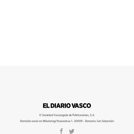
© Sociedad Vascongada de Publicaciones, S.A.
Domicilio social en Mikeletegi Pasealekua 1. 20009 - Donostia-San Sebastián