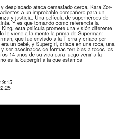
 y despiadado ataca demasiado cerca, Kara Zor-
añadientes a un improbable compañero para un
anza y justicia. Una película de superhéroes de
tinta. Y es que tomando como referencia la
 King, esta película promete una visión diferente
do le viene a la mente la prima de Superman:
rman, que fue enviado a la Tierra y criado por
era un bebé, y Supergirl, criada en una roca, una
r y ser asesinados de formas terribles a todos los
ros 14 años de su vida para luego venir a la
no es la Supergirl a la que estamos
19:15
22:25