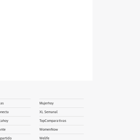
ias
Mujerhoy
onecta
XL Semanal
cahoy
TopComparativas
ante
WomenNow
partido
Welife