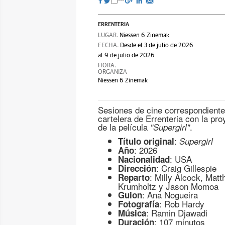
ERRENTERIA
LUGAR.
Niessen 6 Zinemak
FECHA.
Desde el 3 de julio de 2026
al 9 de julio de 2026
HORA.
ORGANIZA
Niessen 6 Zinemak
Sesiones de cine correspondiente
cartelera de Errenteria con la pr
de la película
.
"Supergirl"
:
Título original
Supergirl
: 2026
Año
: USA
Nacionalidad
: Craig Gillespie
Dirección
: Milly Alcock, Mat
Reparto
Krumholtz y Jason Momoa
: Ana Nogueira
Guion
: Rob Hardy
Fotografía
: Ramin Djawadi
Música
: 107 minutos
Duración