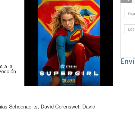
Enví
s a la
oyección
thias Schoenaerts, David Corenswet, David