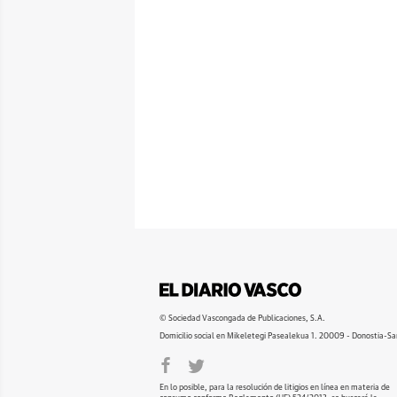
© Sociedad Vascongada de Publicaciones, S.A.
Domicilio social en Mikeletegi Pasealekua 1. 20009 - Donostia-Sa
En lo posible, para la resolución de litigios en línea en materia de