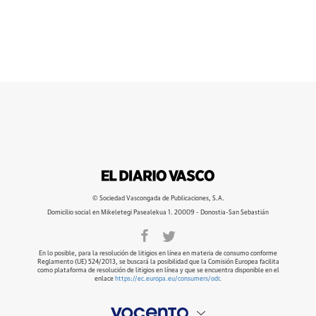
© Sociedad Vascongada de Publicaciones, S.A.
Domicilio social en Mikeletegi Pasealekua 1. 20009 - Donostia-San Sebastián
En lo posible, para la resolución de litigios en línea en materia de consumo conforme
Reglamento (UE) 524/2013, se buscará la posibilidad que la Comisión Europea facilita
como plataforma de resolución de litigios en línea y que se encuentra disponible en el
enlace
https://ec.europa.eu/consumers/odr
.