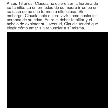
A sus 18 años, Claudia no quiere ser la heroína de
su familia. La enfermedad de su madre irrumpe en
su casa como una tormenta silenciosa. Sin
embargo, Claudia solo quiere vivir como cualquier
persona de su edad. Entre el deber familiar y el
anhelo de explotar su juventud, Claudia tendrá que
elegir cómo amar sin renunciar a sí misma.