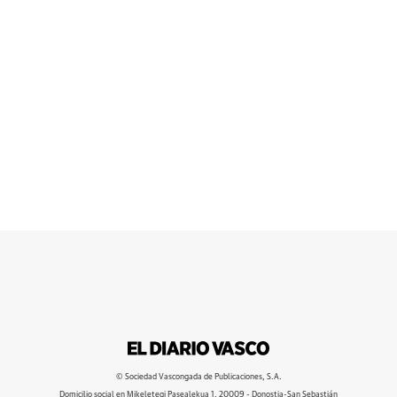
© Sociedad Vascongada de Publicaciones, S.A.
Domicilio social en Mikeletegi Pasealekua 1. 20009 - Donostia-San Sebastián