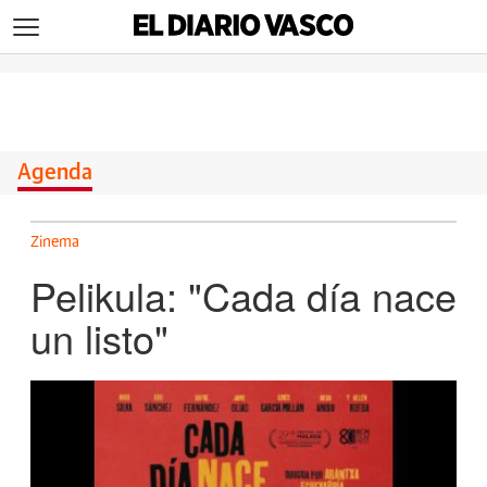
>
Agenda
Zinema
Pelikula: "Cada día nace
un listo"