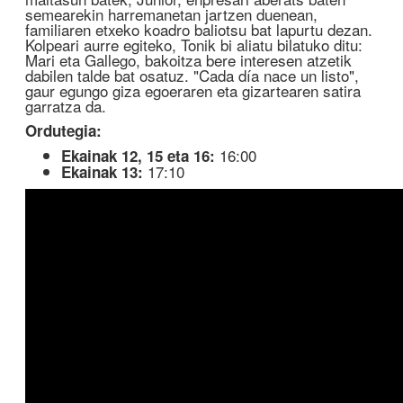
semearekin harremanetan jartzen duenean,
familiaren etxeko koadro baliotsu bat lapurtu dezan.
Kolpeari aurre egiteko, Tonik bi aliatu bilatuko ditu:
Mari eta Gallego, bakoitza bere interesen atzetik
dabilen talde bat osatuz. "Cada día nace un listo",
gaur egungo giza egoeraren eta gizartearen satira
garratza da.
Ordutegia:
16:00
Ekainak 12, 15 eta 16:
17:10
Ekainak 13: