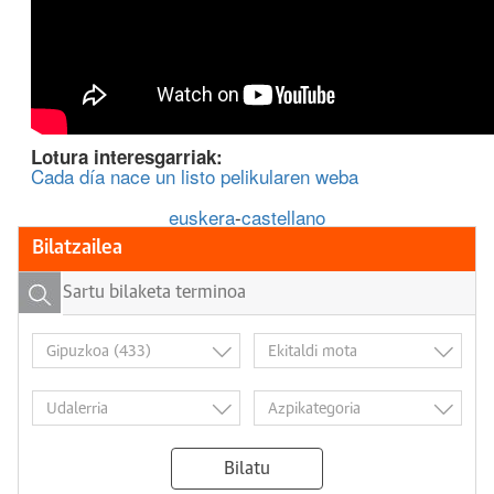
Lotura interesgarriak:
Cada día nace un listo pelikularen weba
euskera
-
castellano
Bilatzailea
Bilatu