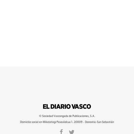
© Sociedad Vascongada de Publicaciones, S.A.
Domicilio social en Mikeletegi Pasealekua 1. 20009 - Donostia-San Sebastián