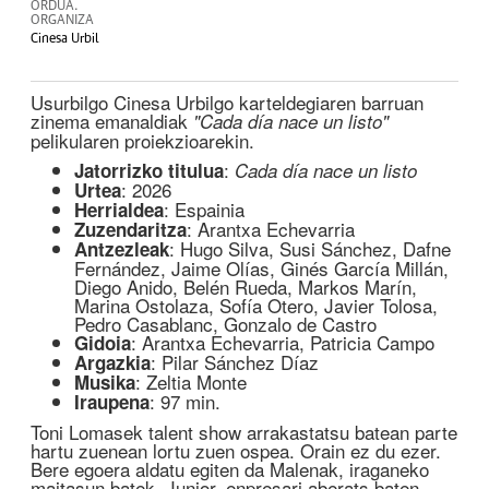
ORDUA.
ORGANIZA
Cinesa Urbil
Usurbilgo Cinesa Urbilgo karteldegiaren barruan
zinema emanaldiak
"Cada día nace un listo"
pelikularen proiekzioarekin.
:
Jatorrizko titulua
Cada día nace un listo
: 2026
Urtea
: Espainia
Herrialdea
: Arantxa Echevarria
Zuzendaritza
: Hugo Silva, Susi Sánchez, Dafne
Antzezleak
Fernández, Jaime Olías, Ginés García Millán,
Diego Anido, Belén Rueda, Markos Marín,
Marina Ostolaza, Sofía Otero, Javier Tolosa,
Pedro Casablanc, Gonzalo de Castro
: Arantxa Echevarria, Patricia Campo
Gidoia
: Pilar Sánchez Díaz
Argazkia
: Zeltia Monte
Musika
: 97 min.
Iraupena
Toni Lomasek talent show arrakastatsu batean parte
hartu zuenean lortu zuen ospea. Orain ez du ezer.
Bere egoera aldatu egiten da Malenak, iraganeko
maitasun batek, Junior, enpresari aberats baten