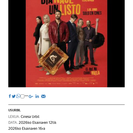
USURBIL
LEKUA.
Cinesa Urbil
DATA.
2026ko Ekainaren 12tik
2026ko Ekainaren 16ra