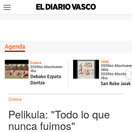
>
Agenda
Jaiak
Eszena
2026ko Abuztuare
2026ko Abuztuaren
14tik
16a
2026ko Abuztuare
Debako Ezpata
18ra
Dantza
San Roke Jaiak
Zinema
Pelikula: "Todo lo que
nunca fuimos"