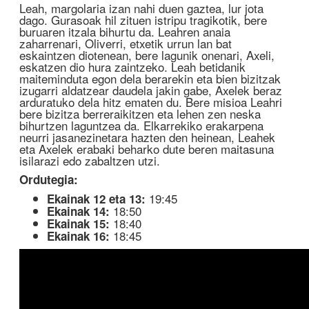
Leah, margolaria izan nahi duen gaztea, lur jota
dago. Gurasoak hil zituen istripu tragikotik, bere
buruaren itzala bihurtu da. Leahren anaia
zaharrenari, Oliverri, etxetik urrun lan bat
eskaintzen diotenean, bere lagunik onenari, Axeli,
eskatzen dio hura zaintzeko. Leah betidanik
maiteminduta egon dela berarekin eta bien bizitzak
izugarri aldatzear daudela jakin gabe, Axelek beraz
arduratuko dela hitz ematen du. Bere misioa Leahri
bere bizitza berreraikitzen eta lehen zen neska
bihurtzen laguntzea da. Elkarrekiko erakarpena
neurri jasanezinetara hazten den heinean, Leahek
eta Axelek erabaki beharko dute beren maitasuna
isilarazi edo zabaltzen utzi.
Ordutegia:
19:45
Ekainak 12 eta 13:
18:50
Ekainak 14:
18:40
Ekainak 15:
18:45
Ekainak 16: