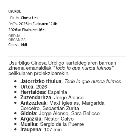
USURBIL
LEKUA.
Cinesa Urbil
DATA.
2026ko Ekainaren 12tik
2026ko Ekainaren 16ra
ORDUA.
ORGANIZA
Cinesa Urbil
Usurbilgo Cinesa Urbilgo karteldegiaren barruan
zinema emanaldiak
"Todo lo que nunca fuimos"
pelikularen proiekzioarekin.
:
Jatorrizko titulua
Todo lo que nunca fuimos
: 2026
Urtea
: Espainia
Herrialdea
: Jorge Alonso
Zuzendaritza
: Maxi Iglesias, Margarida
Antzezleak
Corceiro, Sebastián Zurita
: Jorge Alonso, Sara Belloso
Gidoia
: Néstor Calvo
Argazkia
: Sergio de la Puente
Musika
: 107 min.
Iraupena