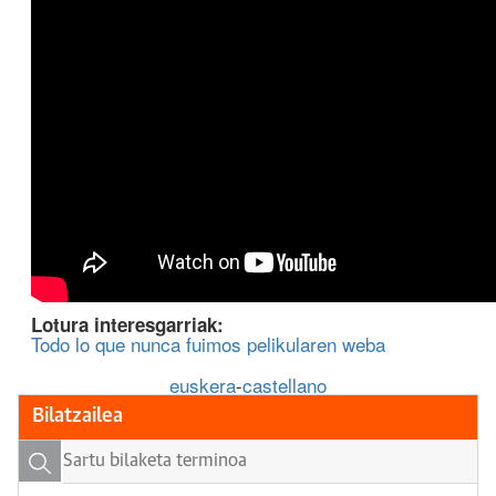
Lotura interesgarriak:
Todo lo que nunca fuimos pelikularen weba
euskera
-
castellano
Bilatzailea