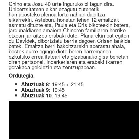
Chino eta Josu 40 urte inguruko bi lagun dira.
Unibertsitatean elkar ezagutu zutenetik
hamabosteko plenoa lortu nahian dabiltza
elkarrekin. Asteburu honetan lehen 12 emaitzak
asmatu dituzte eta, Paula eta Cris bikoteekin batera,
jardunaldiaren amaiera Chinoren familiaren herriko
etxean jarraitzea erabaki dute. Planarekin bat egiten
du Davidek, dibortziatu berria dagoen Crisen lankide
batek. Emaitza berri bakoitzarekin aberastu ahala,
bostek aurre egingo diote beren harremanen
ezkutuko errealitateari eta gizabanako gisa benetan
diren pertsonei, indarkeriaren eta erabaki txarren
gorakada geldiezin eta zentzugabean.
:
Ordutegia
: 19:45 + 21:45
Abuztuak 8
: 19:45
Abuztuak 9
: 19:45
Abuztuak 10