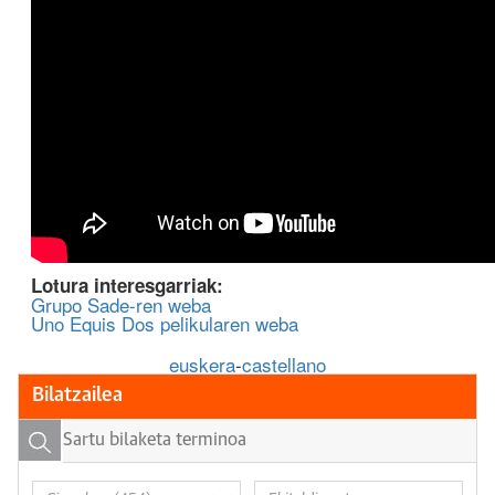
Lotura interesgarriak:
Grupo Sade-ren weba
Uno Equis Dos pelikularen weba
euskera
-
castellano
Bilatzailea