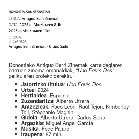
DONOSTIA-SAN SEBASTIÁN
LEKUA.
Antiguo Berri Zinemak
DATA.
2025ko Abuztuaren 8tik
2025ko Abuztuaren 10ra
ORDUA.
ORGANIZA
Antiguo Berri Zinemak - Grupo Sade
Donostiako Antiguo Berri Zinemak karteldegiaren
barruan zinema emanaldiak,
"Uno Equis Dos"
pelikularen proiekzioarekin.
:
Jatorrizko titulua
Uno Equis Dos
: 2024
Urtea
: Espainia
Herrialdea
: Alberto Utrera
Zuzendaritza
: Paco León, Raúl Tejón, Kimberley
Antzezleak
Tell, Stéphanie Magnin
: Alberto Utrera, Carlos Soria
Gidoia
: Miguel Angel García
Argazkia
: Fede Pájaro
Musika
: 87 min.
Iraupena