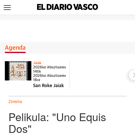
>
Agenda
Jaiak
2026ko Abuztuaren
14tik
2026ko Abuztuaren
18ra
San Roke Jaiak
Zinema
Pelikula: "Uno Equis
Dos"