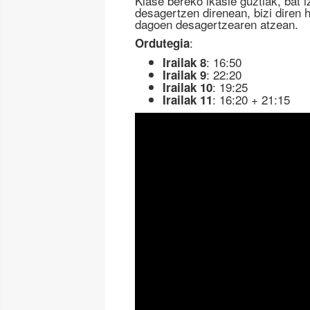
Klase bereko ikasle guztiak, bat 
desagertzen direnean, bizi diren h
dagoen desagertzearen atzean.
:
Ordutegia
: 16:50
Irailak 8
: 22:20
Irailak 9
: 19:25
Irailak 10
: 16:20 + 21:15
Irailak 11