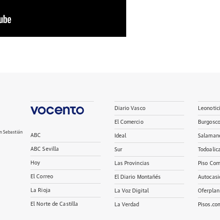
Diario Vasco
Leonotic
El Comercio
Burgosc
n Sebastián
ABC
Ideal
Salaman
ABC Sevilla
Sur
Todoalic
Hoy
Las Provincias
Piso Com
El Correo
El Diario Montañés
Autocasi
La Rioja
La Voz Digital
Oferplan
El Norte de Castilla
La Verdad
Pisos.co