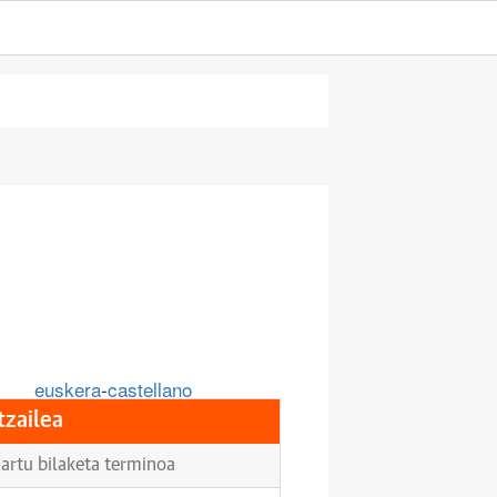
euskera
-
castellano
tzailea