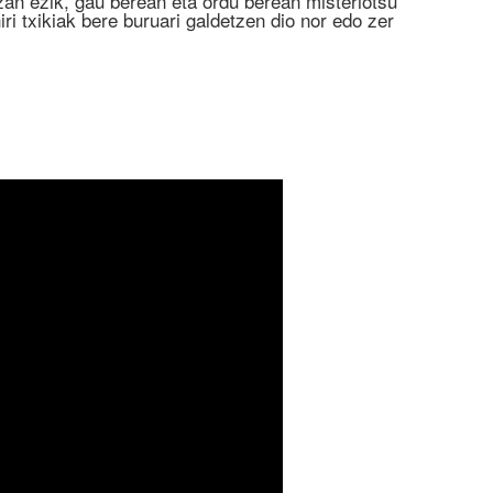
izan ezik, gau berean eta ordu berean misteriotsu
iri txikiak bere buruari galdetzen dio nor edo zer