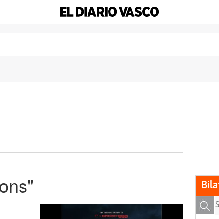
pons"
Bila