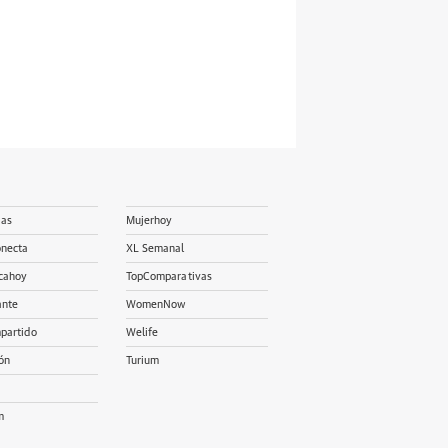
ias
Mujerhoy
onecta
XL Semanal
cahoy
TopComparativas
ante
WomenNow
partido
Welife
ón
Turium
m