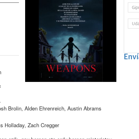
Enví
n
s
r
Josh Brolin, Alden Ehrenreich, Austin Abrams
ys Holladay, Zach Cregger