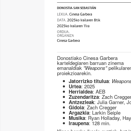
DONOSTIA-SAN SEBASTIÁN
LEKUA.
Cinesa Garbera
DATA.
2025ko Irailaren 8tik
2025ko Irailaren 11ra
ORDUA.
ORGANIZA
Cinesa Garbera
Donostiako Cinesa Garbera
karteldegiaren barruan zinema
emanaldiak
pelikulare
"Weapons"
proiekzioarekin.
:
Jatorrizko titulua
Weapon
: 2025
Urtea
: AEB
Herrialdea
: Zach Cregge
Zuzendaritza
: Julia Garner, 
Antzezleak
: Zach Cregger
Gidoia
: Larkin Seiple
Argazkia
: Ryan Holladay, Ha
Musika
: 128 min.
Iraupena