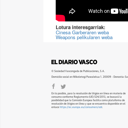
Lotura interesgarriak:
Cinesa Garberaren weba
Weapons pelikularen weba
© Sociedad Vascongada de Publicaciones, S.A.
Domicilio social en Mikeletegi Pasealekua 1. 20009 - Donostia-Sa
En lo posible, para la resolución de litigios en línea en materia de
consumo conforme Reglamento (UE) 524/2013, se buscará la
posibilidad que la Comisión Europea facilita como plataforma de
resolución de litigios en línea y que se encuentra disponible en el
enlace
https://ec.europa.eu/consumers/odr
.