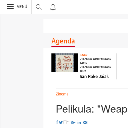
>
MENÚ
Agenda
Jaiak
2026ko Abuztuaren
14tik
2026ko Abuztuaren
18ra
San Roke Jaiak
Zinema
Pelikula: "Wea