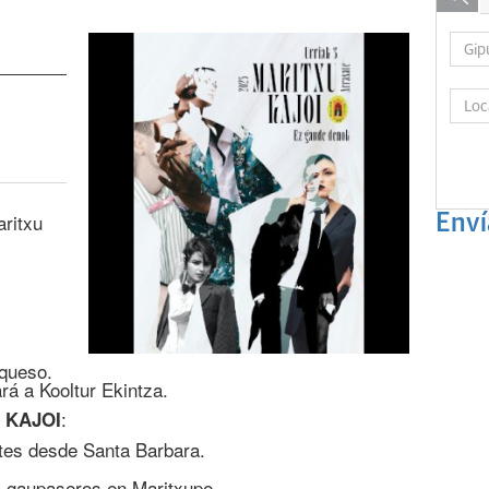
aritxu
Enví
 queso.
á a Kooltur Ekintza.
:
U KAJOI
tes desde Santa Barbara.
y gaupaseros en Maritxupe.