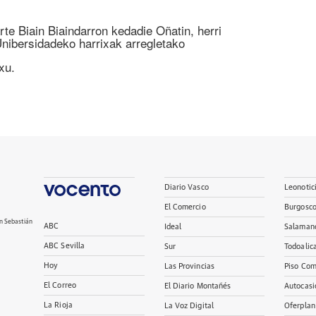
rte Biain Biaindarron kedadie Oñatin, herri
nibersidadeko harrixak arregletako
xu.
Diario Vasco
Leonotic
El Comercio
Burgosc
n Sebastián
ABC
Ideal
Salaman
ABC Sevilla
Sur
Todoalic
Hoy
Las Provincias
Piso Com
El Correo
El Diario Montañés
Autocasi
La Rioja
La Voz Digital
Oferplan