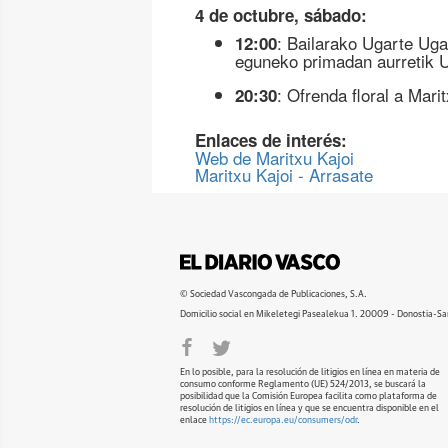
4 de octubre, sábado:
: Bailarako Ugarte Uga
12:00
eguneko primadan aurretik U
: Ofrenda floral a Marit
20:30
Enlaces de interés:
Web de Maritxu Kajoi
Maritxu Kajoi - Arrasate
© Sociedad Vascongada de Publicaciones, S.A.
Domicilio social en Mikeletegi Pasealekua 1. 20009 - Donostia-Sa
En lo posible, para la resolución de litigios en línea en materia de
consumo conforme Reglamento (UE) 524/2013, se buscará la
posibilidad que la Comisión Europea facilita como plataforma de
resolución de litigios en línea y que se encuentra disponible en el
enlace
https://ec.europa.eu/consumers/odr
.