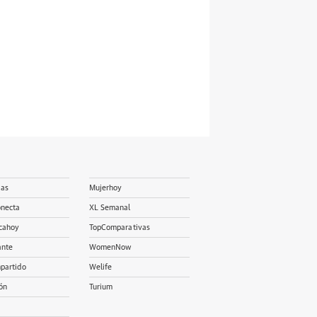
ias
Mujerhoy
onecta
XL Semanal
cahoy
TopComparativas
ante
WomenNow
partido
Welife
ón
Turium