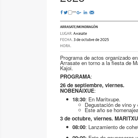
ARRASATE/MONDRAGÓN
LUGAR.
Arrasate
FECHA.
3 de octubre de 2025
HORA.
Programa de actos organizado en
Arrasate en torno a la fiesta de M
Kajoi.
:
PROGRAMA
26 de septiembre, viernes.
:
NOBENAIXUE
: En Maritxupe.
18:30
Degustación de vino y
Este año se homenajear
3 de octubre, viernes. MARITX
: Lanzamiento de cohe
08:00
: Foto de gaupaseras 
09:00