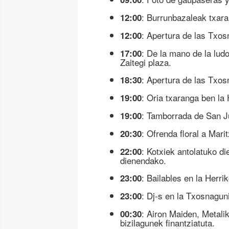
: Burrunbazaleak txara
12:00
: Apertura de las Txos
12:00
: De la mano de la lud
17:00
Zaitegi plaza.
: Apertura de las Txos
18:30
: Oria txaranga ben la
19:00
: Tamborrada de San J
19:00
: Ofrenda floral a Mari
20:30
: Kotxiek antolatuko di
22:00
dienendako.
: Bailables en la Herri
23:00
: Dj-s en la Txosnagun
23:00
: Airon Maiden, Metal
00:30
bizilagunek finantziatuta.