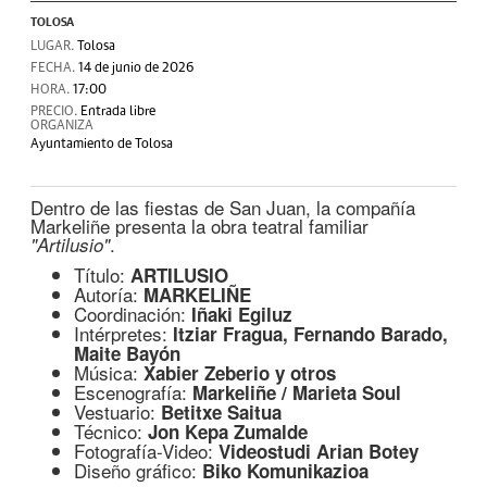
TOLOSA
LUGAR.
Tolosa
FECHA.
14 de junio de 2026
HORA.
17:00
PRECIO.
Entrada libre
ORGANIZA
Ayuntamiento de Tolosa
Dentro de las fiestas de San Juan, la compañía
Markeliñe presenta la obra teatral familiar
.
"Artilusio"
Título:
ARTILUSIO
Autoría:
MARKELIÑE
Coordinación:
Iñaki Egiluz
Intérpretes:
Itziar Fragua, Fernando Barado,
Maite Bayón
Música:
Xabier Zeberio y otros
Escenografía:
Markeliñe / Marieta Soul
Vestuario:
Betitxe Saitua
Técnico:
Jon Kepa Zumalde
Fotografía-Video:
Videostudi Arian Botey
Diseño gráfico:
Biko Komunikazioa