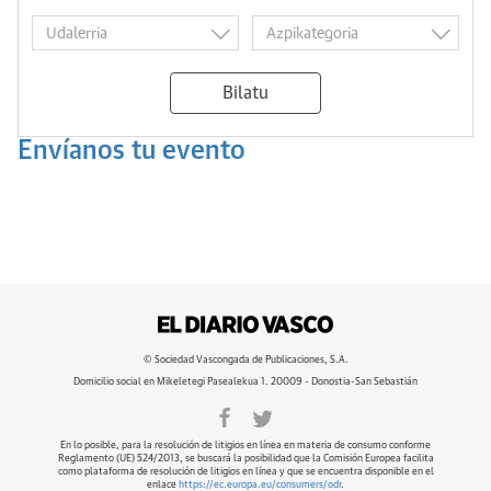
Bilatu
Envíanos tu evento
© Sociedad Vascongada de Publicaciones, S.A.
Domicilio social en Mikeletegi Pasealekua 1. 20009 - Donostia-San Sebastián
En lo posible, para la resolución de litigios en línea en materia de consumo conforme
Reglamento (UE) 524/2013, se buscará la posibilidad que la Comisión Europea facilita
como plataforma de resolución de litigios en línea y que se encuentra disponible en el
enlace
https://ec.europa.eu/consumers/odr
.