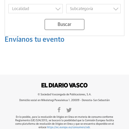
Buscar
Envíanos tu evento
© Sociedad Vascongada de Publicaciones, S.A.
Domicilio social en Mikeletegi Pasealekua 1. 20009 - Donostia-San Sebastián
En lo posible, para la resolución de litigios en línea en materia de consumo conforme
Reglamento (UE) 524/2013, se buscará la posibilidad que la Comisión Europea facilita
como plataforma de resolución de litigios en línea y que se encuentra disponible en el
enlace
https://ec.europa.eu/consumers/odr
.