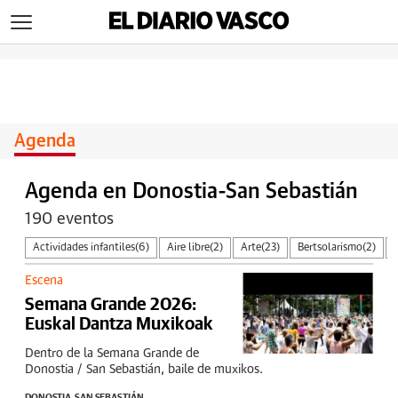
>
Agenda
Agenda en Donostia-San Sebastián
190 eventos
Actividades infantiles
(6)
Aire libre
(2)
Arte
(23)
Bertsolarismo
(2)
Otros eventos
(5)
Turismo
(3)
Escena
Semana Grande 2026:
Euskal Dantza Muxikoak
Dentro de la Semana Grande de
Donostia / San Sebastián, baile de muxikos.
DONOSTIA-SAN SEBASTIÁN