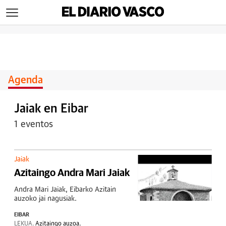
>
Agenda
Jaiak en Eibar
1 eventos
Jaiak
Azitaingo Andra Mari Jaiak
Andra Mari Jaiak, Eibarko Azitain
auzoko jai nagusiak.
EIBAR
LEKUA.
Azitaingo auzoa.