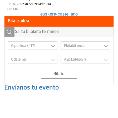
DATA.
2026ko Abuztuaren 15a
ORDUA.
euskera
-
castellano
Bilatzailea
Bilatu
Envíanos tu evento