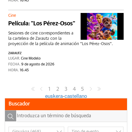
HORA.
16:45
Cine
Película: "Los Pérez-Osos"
Sesiones de cine correspondientes a
la cartelera de Zarautz con la
proyección de la película de animación "Los Pérez-Osos".
ZARAUTZ
LUGAR.
Cine Modelo
FECHA.
9 de agosto de 2026
HORA.
16:45
1
2
3
4
5
euskera
-
castellano
Buscador