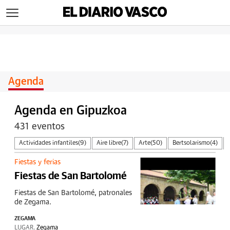
>
Agenda
Agenda en Gipuzkoa
431 eventos
Actividades infantiles
(9)
Aire libre
(7)
Arte
(50)
Bertsolarismo
(4)
Música
(113)
Otros eventos
(39)
Turismo
(40)
Fiestas y ferias
Fiestas de San Bartolomé
Fiestas de San Bartolomé, patronales
de Zegama.
ZEGAMA
LUGAR.
Zegama