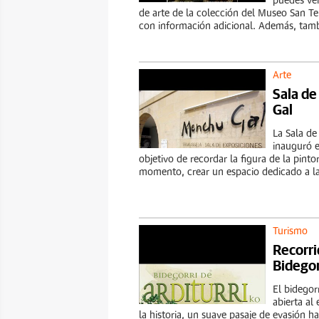
puedes ver
de arte de la colección del Museo San T
con información adicional. Además, tamb
Arte
Sala d
Gal
La Sala de
inauguró 
objetivo de recordar la figura de la pinto
momento, crear un espacio dedicado a la 
Turismo
Recorrid
Bidegor
El bidegor
abierta al
la historia, un suave pasaje de evasión ha