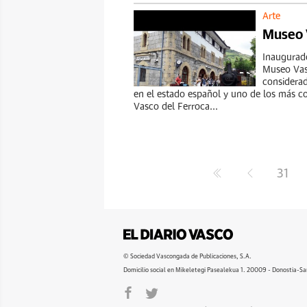
Arte
Museo V
Inaugurado
Museo Vasc
considera
en el estado español y uno de los más 
Vasco del Ferroca...
31
© Sociedad Vascongada de Publicaciones, S.A.
Domicilio social en Mikeletegi Pasealekua 1. 20009 - Donostia-Sa