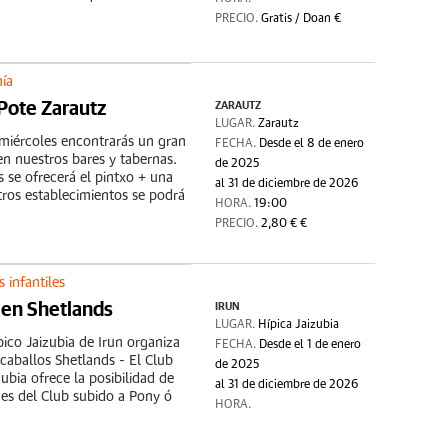
PRECIO.
Gratis / Doan €
ía
Pote Zarautz
ZARAUTZ
LUGAR.
Zarautz
miércoles encontrarás un gran
FECHA.
Desde el 8 de enero
n nuestros bares y tabernas.
de 2025
 se ofrecerá el pintxo + una
al 31 de diciembre de 2026
tros establecimientos se podrá
HORA.
19:00
PRECIO.
2,80 € €
 infantiles
 en Shetlands
IRUN
LUGAR.
Hípica Jaizubia
pico Jaizubia de Irun organiza
FECHA.
Desde el 1 de enero
caballos Shetlands - El Club
de 2025
zubia ofrece la posibilidad de
al 31 de diciembre de 2026
nes del Club subido a Pony ó
HORA.