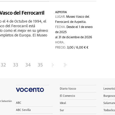
asco del Ferrocarril
AZPEITIA
LUGAR.
Museo Vasco del
 el 4 de Octubre de 1994, el
Ferrocarril de Azpeitia.
o del Ferrocarril está
FECHA.
Desde el 1 de enero
do como el mejor en su género
de 2025
completos de Europa. El Museo
al 31 de diciembre de 2026
HORA.
PRECIO.
3,00 / 6,00 € €
32
33
34
35
Diario Vasco
Leonotic
El Comercio
Burgosc
n Sebastián
ABC
Ideal
Salaman
ABC Sevilla
Sur
Todoalic