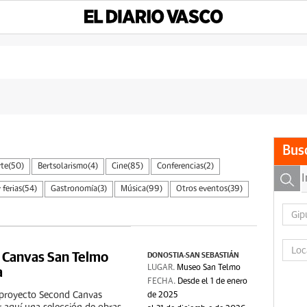
Bus
rte
(50)
Bertsolarismo
(4)
Cine
(85)
Conferencias
(2)
 ferias
(54)
Gastronomía
(3)
Música
(99)
Otros eventos
(39)
 Canvas San Telmo
DONOSTIA-SAN SEBASTIÁN
a
LUGAR.
Museo San Telmo
FECHA.
Desde el 1 de enero
 proyecto Second Canvas
de 2025