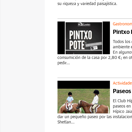
su riqueza y variedad paisajística.
Gastronom
Pintxo 
Todos los 
ambiente e
En algunos
consumición de la casa por 2,80 €; en o
pedir...
Actividades
Paseos
El Club Hí
paseos en 
Hípico Jai
dar un pequeño paseo por las instalacio
Shetlan...