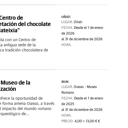
 Centro de
OÑATI
etación del chocolate
LUGAR.
Oñati
FECHA.
Desde el 1 de enero
ateixia"
de 2026
al 31 de diciembre de 2026
nta con un Centro de
la antigua sede de la
HORA.
ica tradición chocolatera de
 Museo de la
IRUN
zación
LUGAR.
Oiasso - Museo
Romano
frece la oportunidad de
FECHA.
Desde el 1 de enero
e forma amena Oiasso, a través
de 2025
 el impacto del mundo romano
al 31 de diciembre de 2026
rqueológico de...
HORA.
PRECIO.
4,00 > 13,00 € €