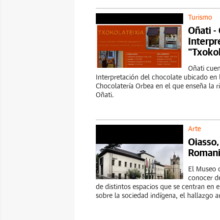
Turismo
Oñati -
Interpr
"Txokol
Oñati cue
Interpretación del chocolate ubicado en 
Chocolatería Orbea en el que enseña la r
Oñati.
Arte
Oiasso,
Romani
El Museo o
conocer d
de distintos espacios que se centran en
sobre la sociedad indígena, el hallazgo a