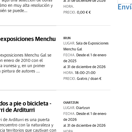
 aquí una selección de obras
al 31 de diciembre de 2026
elmo en muy alta resolución y
Enví
HORA.
ién se puede...
PRECIO.
0,00 € €
e exposiciones Menchu
IRUN
LUGAR.
Sala de Exposiciones
Menchu Gal
 exposiciones Menchu Gal se
FECHA.
Desde el 1 de enero
en enero de 2010 con el
de 2025
ra irunesa y, en un primer
al 31 de diciembre de 2026
pintura de autores ...
HORA.
18:00-21:00
PRECIO.
Gratris / doan €
os a pie o bicicleta -
OIARTZUN
ri de Arditurri
LUGAR.
Oiartzun
FECHA.
Desde el 1 de enero
ri de Arditurri es una puerta
de 2026
 encuentro con la naturaleza y
al 31 de diciembre de 2026
cia territorios que cautivan con
HORA.