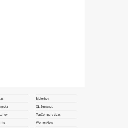
ias
Mujerhoy
onecta
XL Semanal
cahoy
TopComparativas
ante
WomenNow