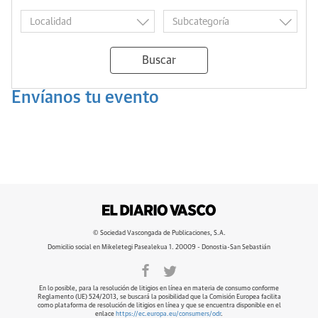
Buscar
Envíanos tu evento
© Sociedad Vascongada de Publicaciones, S.A.
Domicilio social en Mikeletegi Pasealekua 1. 20009 - Donostia-San Sebastián
En lo posible, para la resolución de litigios en línea en materia de consumo conforme
Reglamento (UE) 524/2013, se buscará la posibilidad que la Comisión Europea facilita
como plataforma de resolución de litigios en línea y que se encuentra disponible en el
enlace
https://ec.europa.eu/consumers/odr
.