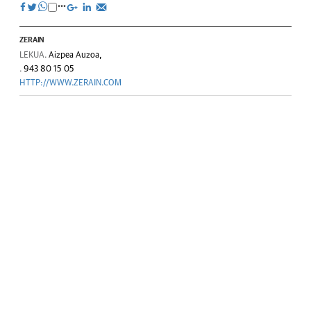
ZERAIN
LEKUA.
Aizpea Auzoa,
.
943 80 15 05
HTTP://WWW.ZERAIN.COM