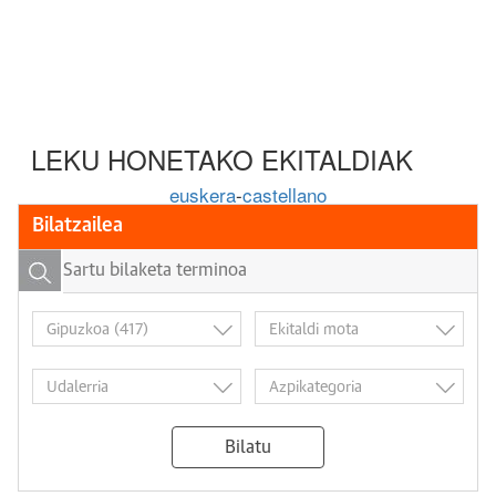
LEKU HONETAKO EKITALDIAK
euskera
-
castellano
Bilatzailea
Bilatu