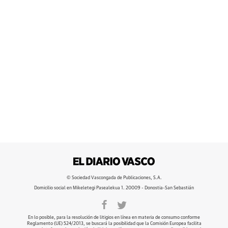
© Sociedad Vascongada de Publicaciones, S.A.
Domicilio social en Mikeletegi Pasealekua 1. 20009 - Donostia-San Sebastián
En lo posible, para la resolución de litigios en línea en materia de consumo conforme
Reglamento (UE) 524/2013, se buscará la posibilidad que la Comisión Europea facilita