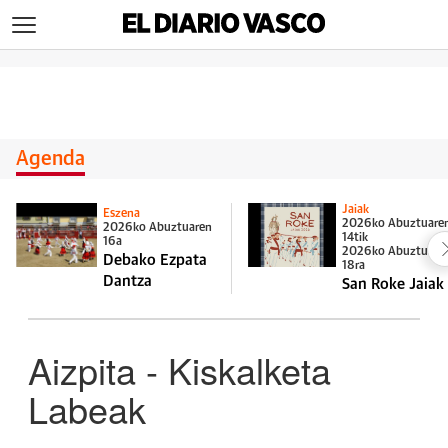
>
Agenda
Jaiak
Eszena
2026ko Abuztuare
2026ko Abuztuaren
14tik
16a
2026ko Abuztuare
Debako Ezpata
18ra
Dantza
San Roke Jaiak
Aizpita - Kiskalketa
Labeak