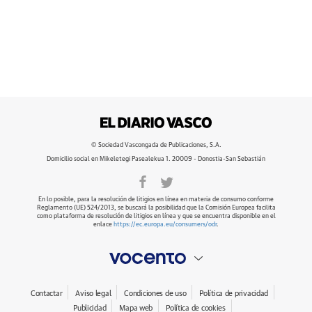
© Sociedad Vascongada de Publicaciones, S.A.
Domicilio social en Mikeletegi Pasealekua 1. 20009 - Donostia-San Sebastián
En lo posible, para la resolución de litigios en línea en materia de consumo conforme
Reglamento (UE) 524/2013, se buscará la posibilidad que la Comisión Europea facilita
como plataforma de resolución de litigios en línea y que se encuentra disponible en el
enlace
https://ec.europa.eu/consumers/odr
.
Contactar
Aviso legal
Condiciones de uso
Política de privacidad
Publicidad
Mapa web
Política de cookies