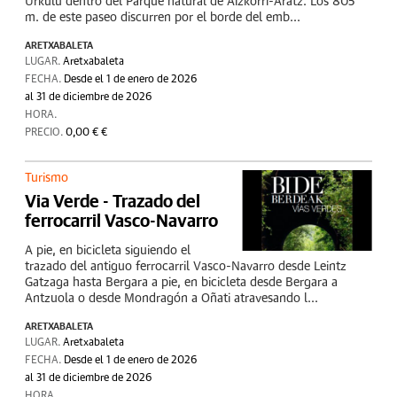
Urkulu dentro del Parque natural de Aizkorri-Aratz. Los 805
m. de este paseo discurren por el borde del emb...
ARETXABALETA
LUGAR.
Aretxabaleta
FECHA.
Desde el 1 de enero de 2026
al 31 de diciembre de 2026
HORA.
PRECIO.
0,00 € €
Turismo
Via Verde - Trazado del
ferrocarril Vasco-Navarro
A pie, en bicicleta siguiendo el
trazado del antiguo ferrocarril Vasco-Navarro desde Leintz
Gatzaga hasta Bergara a pie, en bicicleta desde Bergara a
Antzuola o desde Mondragón a Oñati atravesando l...
ARETXABALETA
LUGAR.
Aretxabaleta
FECHA.
Desde el 1 de enero de 2026
al 31 de diciembre de 2026
HORA.