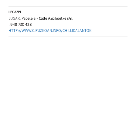
LEGAZPI
LUGAR.
Papelera - Calle Azpikoetxe s/n,
.
948 730 428
HTTP://WWW.GIPUZKOAN.INFO/CHILLIDALANTOKI