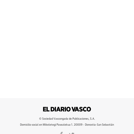
© Sociedad Vascongada de Publicaciones, S.A.
Domicilio social en Mikeletegi Pasealekua 1. 20009 - Donostia-San Sebastián