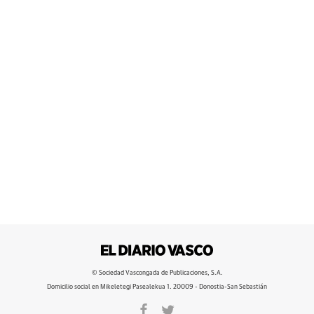
© Sociedad Vascongada de Publicaciones, S.A.
Domicilio social en Mikeletegi Pasealekua 1. 20009 - Donostia-San Sebastián