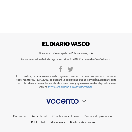
© Sociedad Vascongada de Publicaciones, S.A.
Domicilio social en Mikeletegi Pasealekua 1. 20009 - Donostia-San Sebastián
En lo posible, para la resolución de litigios en línea en materia de consumo conforme
Reglamento (UE) 524/2013, se buscará la posibilidad que la Comisión Europea facilita
como plataforma de resolución de litigios en línea y que se encuentra disponible en el
enlace
https://ec.europa.eu/consumers/odr
.
Contactar
Aviso legal
Condiciones de uso
Política de privacidad
Publicidad
Mapa web
Política de cookies