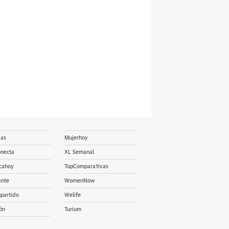
ias
Mujerhoy
onecta
XL Semanal
cahoy
TopComparativas
ante
WomenNow
partido
Welife
ón
Turium