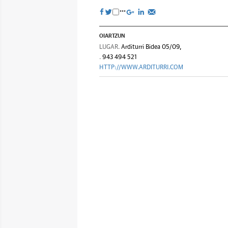
OIARTZUN
LUGAR.
Arditurri Bidea 05/09,
.
943 494 521
HTTP://WWW.ARDITURRI.COM