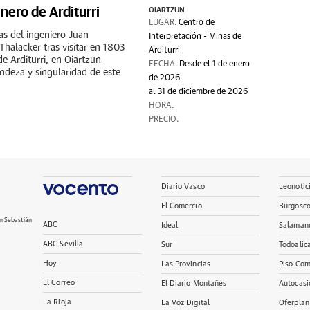
nero de Arditurri
OIARTZUN
LUGAR.
Centro de
as del ingeniero Juan
Interpretación - Minas de
Thalacker tras visitar en 1803
Arditurri
de Arditurri, en Oiartzun
FECHA.
Desde el 1 de enero
andeza y singularidad de este
de 2026
al 31 de diciembre de 2026
HORA.
PRECIO.
Diario Vasco
Leonotic
El Comercio
Burgosc
n Sebastián
ABC
Ideal
Salaman
ABC Sevilla
Sur
Todoalic
Hoy
Las Provincias
Piso Com
El Correo
El Diario Montañés
Autocasi
La Rioja
La Voz Digital
Oferplan