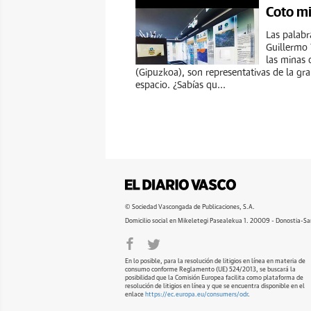
Coto mi
Las palabr
Guillermo 
las minas 
(Gipuzkoa), son representativas de la gr
espacio. ¿Sabías qu...
© Sociedad Vascongada de Publicaciones, S.A.
Domicilio social en Mikeletegi Pasealekua 1. 20009 - Donostia-Sa
En lo posible, para la resolución de litigios en línea en materia de
consumo conforme Reglamento (UE) 524/2013, se buscará la
posibilidad que la Comisión Europea facilita como plataforma de
resolución de litigios en línea y que se encuentra disponible en el
enlace
https://ec.europa.eu/consumers/odr
.