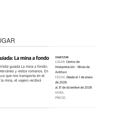
UGAR
guiada: La mina a fondo
OIARTZUN
LUGAR.
Centro de
- Visita guiada La mina a fondo:
Interpretación - Minas de
bterráneo y restos romanos. En
Arditurri
ura que nos transporta en el
FECHA.
Desde el 1 de enero
 mina, el viajero recibirá
de 2026
al 31 de diciembre de 2026
HORA.
PRECIO.