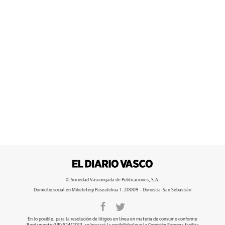
© Sociedad Vascongada de Publicaciones, S.A.
Domicilio social en Mikeletegi Pasealekua 1. 20009 - Donostia-San Sebastián
En lo posible, para la resolución de litigios en línea en materia de consumo conforme